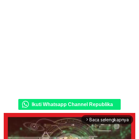
Ikuti Whatsapp Channel Republika
Baca selengkapnya
arrow_forward_ios