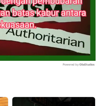
Powered by 
GliaStudios
Mute