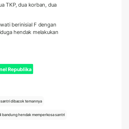
dua TKP, dua korban, dua
ati berinisial F dengan
diduga hendak melakukan
nel Republika
santri dibacok temannya
 di bandung hendak memperkosa santri