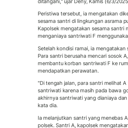
ditangani," ujar Deny, Kamis (6/3/2025
Peristiwa tersebut, ia mengatakan dik
sesama santri di lingkungan asrama pu
Kapolsek mengatakan sesama santri me
menganiaya santriwati F menggunakan 
Setelah kondisi ramai, ia mengatakan sa
Para santri berusaha mencari sosok A,
membantu korban santriwati F ke rum
mendapatkan perawatan.
"Di tengah jalan, para santri melihat
santriwati karena masih pada bawa gol
akhirnya santriwati yang dianiaya dan
kata dia.
Ia melanjutkan santri yang menebas A
polsek. Santri A, kapolsek mengatakan