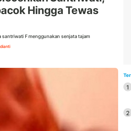
ibacok Hingga Tewas
a santriwati F menggunakan senjata tajam
dianti
Ter
1
2