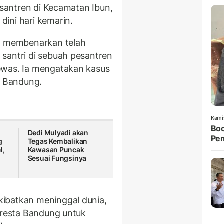
pesantren di Kecamatan Ibun,
ini hari kemarin.
to membenarkan telah
santri di sebuah pesantren
ewas. Ia mengatakan kasus
a Bandung.
Kami
Boc
Dedi Mulyadi akan
Pem
g
Tegas Kembalikan
l,
Kawasan Puncak
Sesuai Fungsinya
ibatkan meninggal dunia,
olresta Bandung untuk