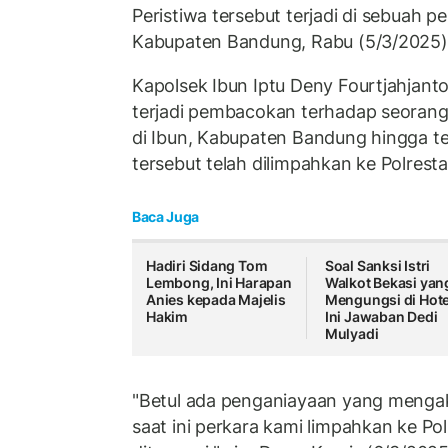
Peristiwa tersebut terjadi di sebuah 
Kabupaten Bandung, Rabu (5/3/2025) d
Kapolsek Ibun Iptu Deny Fourtjahjan
terjadi pembacokan terhadap seorang 
di Ibun, Kabupaten Bandung hingga t
tersebut telah dilimpahkan ke Polrest
Baca Juga
Hadiri Sidang Tom
Soal Sanksi Istri
Lembong, Ini Harapan
Walkot Bekasi yan
Anies kepada Majelis
Mengungsi di Hote
Hakim
Ini Jawaban Dedi
Mulyadi
"Betul ada penganiayaan yang mengak
saat ini perkara kami limpahkan ke P