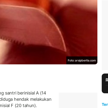
Foto: arsipberita.com
antri berinisial A (14
 diduga hendak melakukan
Ter
isial F (20 tahun).