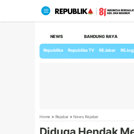
NEWS
BANDUNG RAYA
Republika
Republika TV
REJabar
REJog
>
>
Home
Rejabar
News Rejabar
Diduga Hendak Me