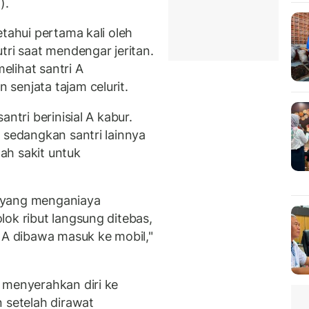
).
etahui pertama kali oleh
tri saat mendengar jeritan.
lihat santri A
senjata tajam celurit.
ntri berinisial A kabur.
 sedangkan santri lainnya
ah sakit untuk
 A yang menganiaya
ok ribut langsung ditebas,
 A dibawa masuk ke mobil,"
 menyerahkan diri ke
 setelah dirawat