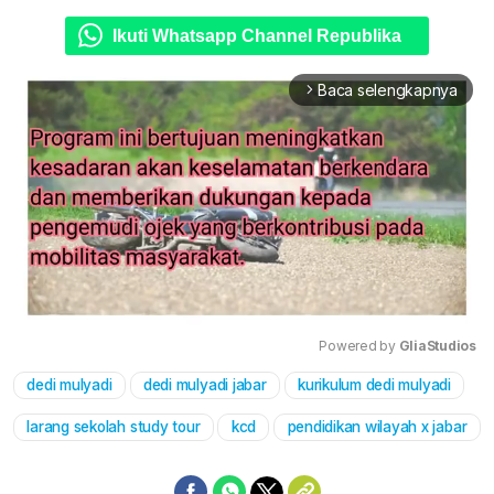
Ikuti Whatsapp Channel Republika
Baca selengkapnya
arrow_forward_ios
Powered by 
GliaStudios
dedi mulyadi
dedi mulyadi jabar
kurikulum dedi mulyadi
Mute
larang sekolah study tour
kcd
pendidikan wilayah x jabar