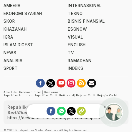
AMEERA
INTERNASIONAL
EKONOMI SYARIAH
TEKNO
SKOR
BISNIS FINANSIAL
KHAZANAH
ESGNOW
IQRA
VISUAL
ISLAM DIGEST
ENGLISH
NEWS
TV
ANALISIS
RAMADHAN
SPORT
INDEKS
About Us
|
Pedoman Siber
|
Disclaimer
Republika.id
|
Ihram.republika.co.id
|
Retizen.id
|
Rejabar.co.id
|
Rejogja.co.id
|
Republika telah diverifikasi oleh Dewan Pers
Sertifikat Nomor 1058/DP-Verifikasi/K/XII/2022
https://dewanpers.or.id/data/perusahaanpers
Ask me!
© 2026 PT Republika Media Mandiri - All Rights Reserved.