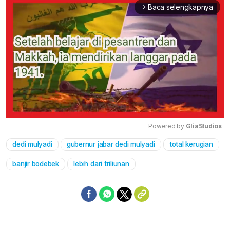
Baca selengkapnya
arrow_forward_ios
Powered by 
GliaStudios
dedi mulyadi
gubernur jabar dedi mulyadi
total kerugian
Mute
banjir bodebek
lebih dari triliunan