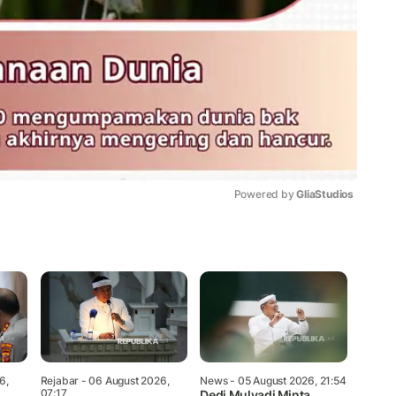
Powered by 
GliaStudios
Mute
6,
Rejabar
- 06 August 2026,
News
- 05 August 2026, 21:54
07:17
Dedi Mulyadi Minta