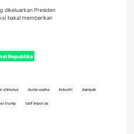
g dikeluarkan Presiden
iksi bakal memberikan
nel Republika
n stimulus
dunia usaha
industri
dampak
mpor trump
tarif impor as