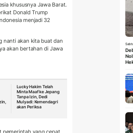
esia khususnya Jawa Barat.
erikat Donald Trump
Indonesia menjadi 32
g nanti akan kita buat dan
Sabt
ya akan bertahan di Jawa
Deb
Nol
He
Lucky Hakim Telah
Minta Maaf ke Jepang
Tanpa Izin, Dedi
zin,
Mulyadi: Kemendagri
akan Periksa
at pemerintah yang cepat