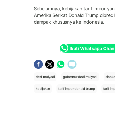
Sebelumnya, kebijakan tarif impor yan
Amerika Serikat Donald Trump dipred
dampak khususnya ke Indonesia.
Ikuti Whatsapp Chan
dedi mulyadi
gubernur dedi mulyadi
siapka
kebijakan
tarif impor donald trump
tarif i