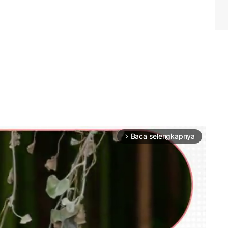
Baca selengkapnya
arrow_forward_ios