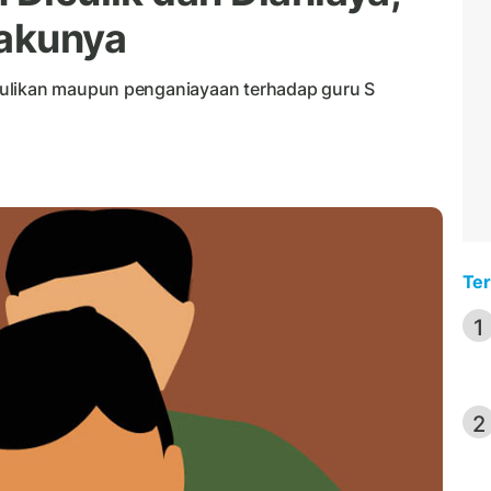
lakunya
culikan maupun penganiayaan terhadap guru S
Ter
1
2