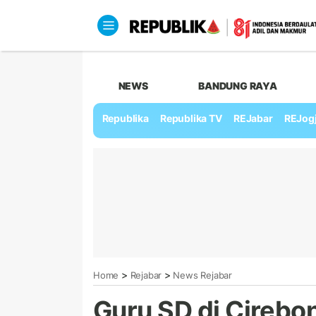
NEWS
BANDUNG RAYA
Republika
Republika TV
REJabar
REJog
>
>
Home
Rejabar
News Rejabar
Guru SD di Cirebon