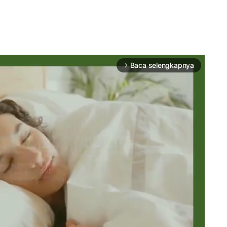
Baca selengkapnya
arrow_forward_ios