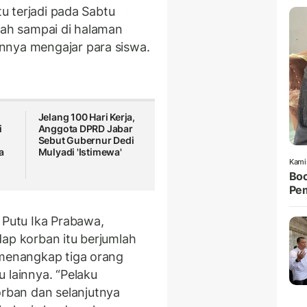
tu terjadi pada Sabtu
dah sampai di halaman
nnya mengajar para siswa.
Jelang 100 Hari Kerja,
i
Anggota DPRD Jabar
Sebut Gubernur Dedi
a
Mulyadi 'Istimewa'
Kami
Boc
Pem
 Putu Ika Prabawa,
dap korban itu berjumlah
 menangkap tiga orang
 lainnya. “Pelaku
ban dan selanjutnya