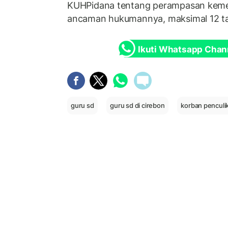
KUHPidana tentang perampasan keme
ancaman hukumannya, maksimal 12 ta
Ikuti Whatsapp Chan
guru sd
guru sd di cirebon
korban penculi