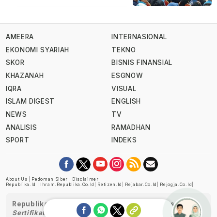
AMEERA
INTERNASIONAL
EKONOMI SYARIAH
TEKNO
SKOR
BISNIS FINANSIAL
KHAZANAH
ESGNOW
IQRA
VISUAL
ISLAM DIGEST
ENGLISH
NEWS
TV
ANALISIS
RAMADHAN
SPORT
INDEKS
About Us
|
Pedoman Siber
|
Disclaimer
Republika.id
|
Ihram.republika.co.id
|
Retizen.id
|
Rejabar.co.id
|
Rejogja.co.id
|
Republika telah diverifikasi oleh Dewan Pers
Sertifikat Nomor 1058/DP-Verifikasi/K/XII/2022