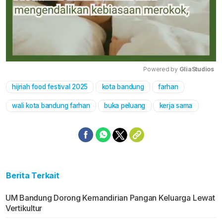
Powered by 
GliaStudios
hijriah food festival 2025
kota bandung
farhan
Mute
wali kota bandung farhan
buka peluang
kerja sama
Berita Terkait
UM Bandung Dorong Kemandirian Pangan Keluarga Lewat
Vertikultur