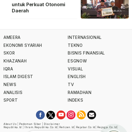
untuk Perkuat Otonomi
Daerah
AMEERA
INTERNASIONAL
EKONOMI SYARIAH
TEKNO
SKOR
BISNIS FINANSIAL
KHAZANAH
ESGNOW
IQRA
VISUAL
ISLAM DIGEST
ENGLISH
NEWS
TV
ANALISIS
RAMADHAN
SPORT
INDEKS
About Us
|
Pedoman Siber
|
Disclaimer
Republika.id
|
Ihram.republika.co.id
|
Retizen.id
|
Rejabar.co.id
|
Rejogja.co.id
|