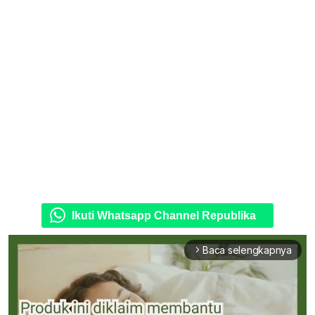
Ikuti Whatsapp Channel Republika
Baca selengkapnya
arrow_forward_ios