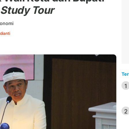
Study Tour
konomi
dianti
Ter
1
2