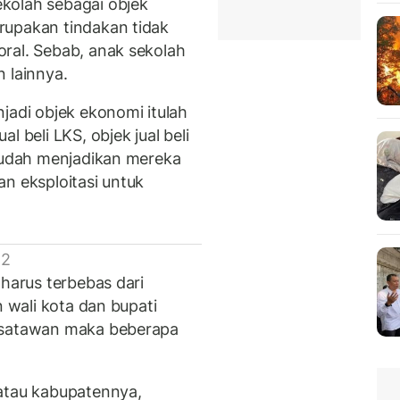
kolah sebagai objek
rupakan tindakan tidak
ral. Sebab, anak sekolah
 lainnya.
njadi objek ekonomi itulah
l beli LKS, objek jual beli
 sudah menjadikan mereka
n eksploitasi untuk
.
 2
 harus terbebas dari
n wali kota dan bupati
wisatawan maka beberapa
 atau kabupatennya,