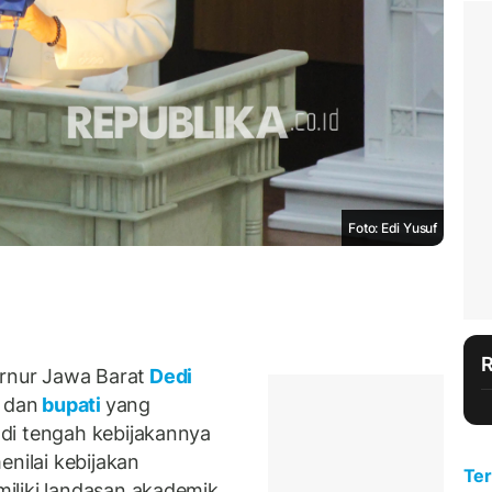
Foto: Edi Yusuf
nur Jawa Barat
Dedi
a
dan
bupati
yang
r
di tengah kebijakannya
enilai kebijakan
Ter
iliki landasan akademik