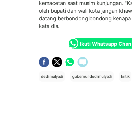
kemacetan saat musim kunjungan. "K
oleh bupati dan wali kota jangan kha
datang berbondong bondong kenapa 
kata dia.
Ikuti Whatsapp Chan
dedi mulyadi
gubernur dedi mulyadi
kritik