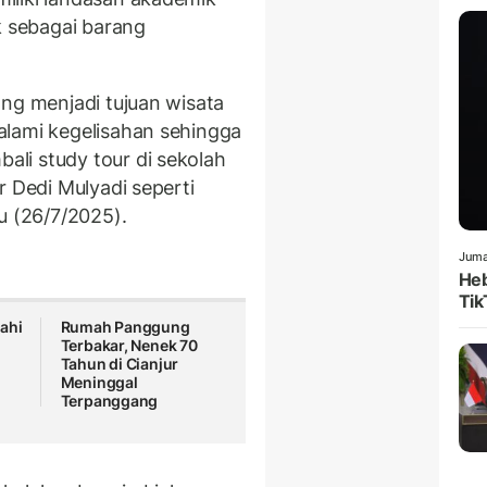
k sebagai barang
ang menjadi tujuan wisata
alami kegelisahan sehingga
li study tour di sekolah
r Dedi Mulyadi seperti
u (26/7/2025).
Juma
Heb
Tik
ahi
Rumah Panggung
Terbakar, Nenek 70
Tahun di Cianjur
Meninggal
Terpanggang