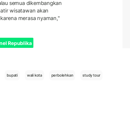
alau semua dikembangkan
watir wisatawan akan
karena merasa nyaman,"
nel Republika
bupati
wali kota
perbolehkan
study tour