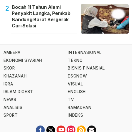
Bocah 11 Tahun Alami
2
Penyakit Langka, Pemkab
Bandung Barat Bergerak
Cari Solusi
AMEERA
INTERNASIONAL
EKONOMI SYARIAH
TEKNO
SKOR
BISNIS FINANSIAL
KHAZANAH
ESGNOW
IQRA
VISUAL
ISLAM DIGEST
ENGLISH
NEWS
TV
ANALISIS
RAMADHAN
SPORT
INDEKS