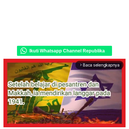
Ikuti Whatsapp Channel Republika
Baca selengkapnya
arrow_forward_ios