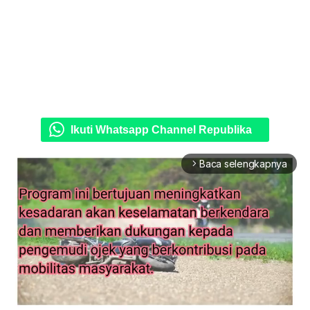
Ikuti Whatsapp Channel Republika
Baca selengkapnya
arrow_forward_ios