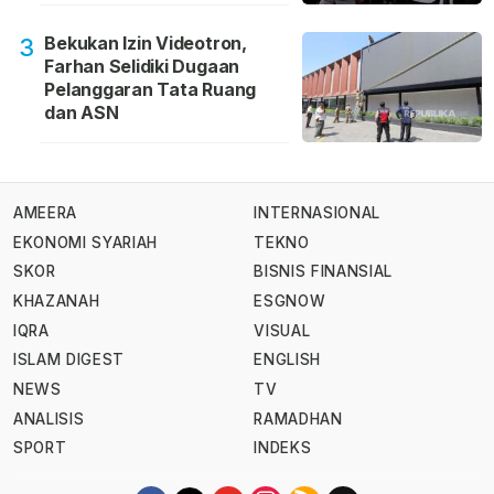
Bekukan Izin Videotron,
3
Farhan Selidiki Dugaan
Pelanggaran Tata Ruang
dan ASN
AMEERA
INTERNASIONAL
EKONOMI SYARIAH
TEKNO
SKOR
BISNIS FINANSIAL
KHAZANAH
ESGNOW
IQRA
VISUAL
ISLAM DIGEST
ENGLISH
NEWS
TV
ANALISIS
RAMADHAN
SPORT
INDEKS