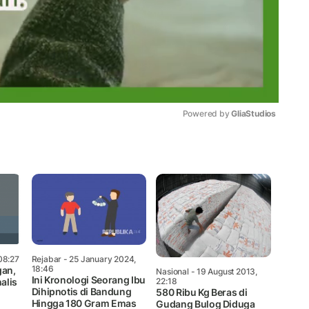
Powered by 
GliaStudios
Mute
08:27
Rejabar
- 25 January 2024,
18:46
gan,
Nasional
- 19 August 2013,
Ini Kronologi Seorang Ibu
22:18
alis
Dihipnotis di Bandung
580 Ribu Kg Beras di
Hingga 180 Gram Emas
Gudang Bulog Diduga