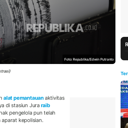
Foto: Republika/Edwin Putranto
trasi)
Ter
h
alat pemantauan
aktivitas
a di stasiun Jura
raib
ihak pengelola pun telah
aparat kepolisian.