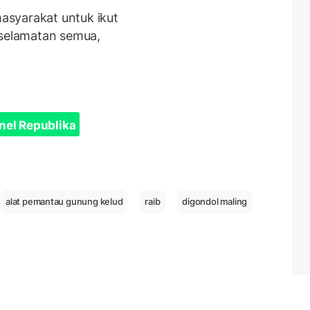
syarakat untuk ikut
eselamatan semua,
nel Republika
alat pemantau gunung kelud
raib
digondol maling