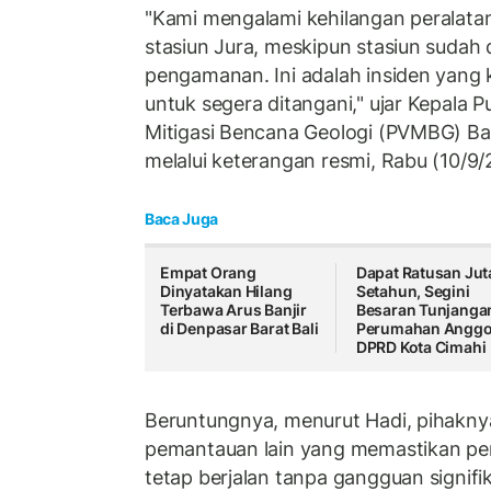
"Kami mengalami kehilangan peralatan
stasiun Jura, meskipun stasiun sudah
pengamanan. Ini adalah insiden yang k
untuk segera ditangani," ujar Kepala P
Mitigasi Bencana Geologi (PVMBG) Ba
melalui keterangan resmi, Rabu (10/9/
Baca Juga
Empat Orang
Dapat Ratusan Jut
Dinyatakan Hilang
Setahun, Segini
Terbawa Arus Banjir
Besaran Tunjanga
di Denpasar Barat Bali
Perumahan Anggo
DPRD Kota Cimahi
Beruntungnya, menurut Hadi, pihaknya
pemantauan lain yang memastikan p
tetap berjalan tanpa gangguan signif