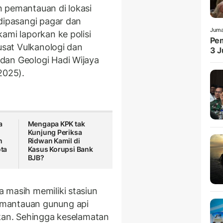
 pemantauan di lokasi
 dipasangi pagar dan
Juma
ami laporkan ke polisi
Pem
usat Vulkanologi dan
3 J
dan Geologi Hadi Wijaya
2025).
a
Mengapa KPK tak
Kunjung Periksa
n
Ridwan Kamil di
ta
Kasus Korupsi Bank
BJB?
 masih memiliki stasiun
emantauan gunung api
ikan. Sehingga keselamatan