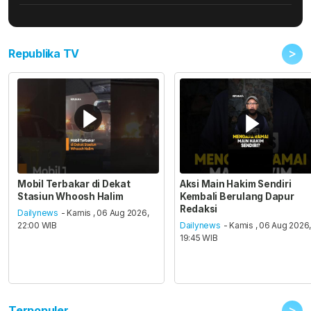
>
Republika TV
Mobil Terbakar di Dekat
Aksi Main Hakim Sendiri
Stasiun Whoosh Halim
Kembali Berulang Dapur
Redaksi
Dailynews
- Kamis , 06 Aug 2026,
22:00 WIB
Dailynews
- Kamis , 06 Aug 2026
19:45 WIB
>
Terpopuler