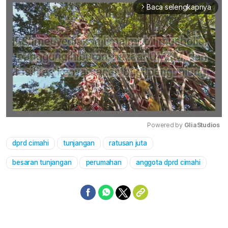
Baca selengkapnya
arrow_forward_ios
Powered by 
GliaStudios
dprd cimahi
tunjangan
ratusan juta
Mute
besaran tunjangan
perumahan
anggota dprd cimahi