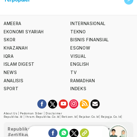
AMEERA
INTERNASIONAL
EKONOMI SYARIAH
TEKNO
SKOR
BISNIS FINANSIAL
KHAZANAH
ESGNOW
IQRA
VISUAL
ISLAM DIGEST
ENGLISH
NEWS
TV
ANALISIS
RAMADHAN
SPORT
INDEKS
About Us
|
Pedoman Siber
|
Disclaimer
Republika.id
|
Ihram.republika.co.id
|
Retizen.id
|
Rejabar.co.id
|
Rejogja.co.id
|
Republika telah diverifikasi oleh Dewan Pers
Sertifikat Nomor 1058/DP-Verifikasi/K/XII/2022