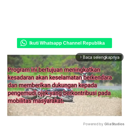
Ikuti Whatsapp Channel Republika
Baca selengkapnya
arrow_forward_ios
Powered by 
GliaStudios