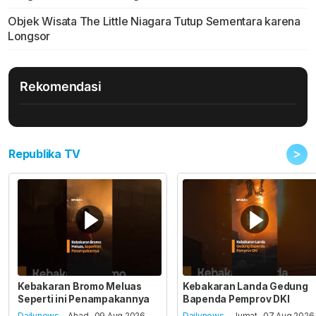
Objek Wisata The Little Niagara Tutup Sementara karena
Longsor
Rekomendasi
>
Republika TV
Kebakaran Bromo Meluas
Kebakaran Landa Gedung
Seperti ini Penampakannya
Bapenda Pemprov DKI
Dailynews
- Ahad , 09 Aug 2026,
Dailynews
- Jumat , 07 Aug 2026