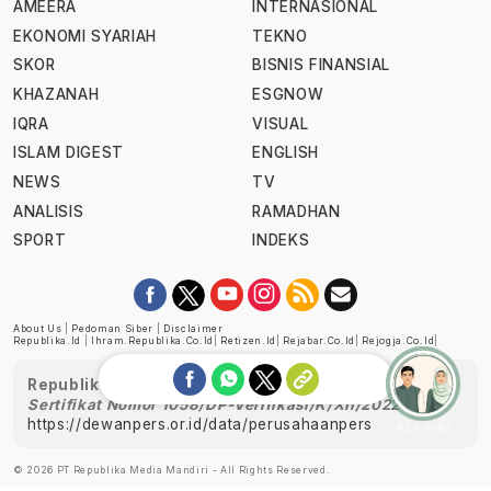
AMEERA
INTERNASIONAL
EKONOMI SYARIAH
TEKNO
SKOR
BISNIS FINANSIAL
KHAZANAH
ESGNOW
IQRA
VISUAL
ISLAM DIGEST
ENGLISH
NEWS
TV
ANALISIS
RAMADHAN
SPORT
INDEKS
About Us
|
Pedoman Siber
|
Disclaimer
Republika.id
|
Ihram.republika.co.id
|
Retizen.id
|
Rejabar.co.id
|
Rejogja.co.id
|
Republika telah diverifikasi oleh Dewan Pers
Sertifikat Nomor 1058/DP-Verifikasi/K/XII/2022
https://dewanpers.or.id/data/perusahaanpers
Ask me!
© 2026 PT Republika Media Mandiri - All Rights Reserved.