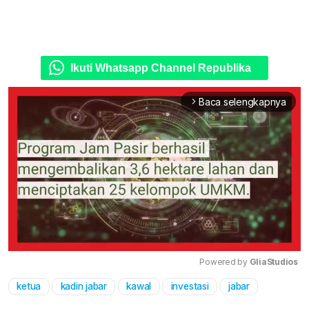
Ikuti Whatsapp Channel Republika
Baca selengkapnya
arrow_forward_ios
Powered by 
GliaStudios
ketua
kadin jabar
kawal
investasi
jabar
Mute