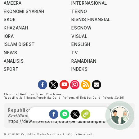
AMEERA
INTERNASIONAL
EKONOMI SYARIAH
TEKNO
SKOR
BISNIS FINANSIAL
KHAZANAH
ESGNOW
IQRA
VISUAL
ISLAM DIGEST
ENGLISH
NEWS
TV
ANALISIS
RAMADHAN
SPORT
INDEKS
About Us
|
Pedoman Siber
|
Disclaimer
Republika.id
|
Ihram.republika.co.id
|
Retizen.id
|
Rejabar.co.id
|
Rejogja.co.id
|
Republika telah diverifikasi oleh Dewan Pers
Sertifikat Nomor 1058/DP-Verifikasi/K/XII/2022
https://dewanpers.or.id/data/perusahaanpers
Ask me!
© 2026 PT Republika Media Mandiri - All Rights Reserved.