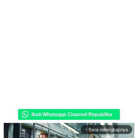
Ikuti Whatsapp Channel Republika
Baca selengkapnya
arrow_forward_ios