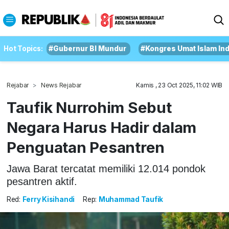
Hot Topics:
#Gubernur BI Mundur
#Kongres Umat Islam In
Rejabar
News Rejabar
Kamis , 23 Oct 2025, 11:02 WIB
Taufik Nurrohim Sebut
Negara Harus Hadir dalam
Penguatan Pesantren
Jawa Barat tercatat memiliki 12.014 pondok
pesantren aktif.
Red:
Ferry Kisihandi
Rep:
Muhammad Taufik