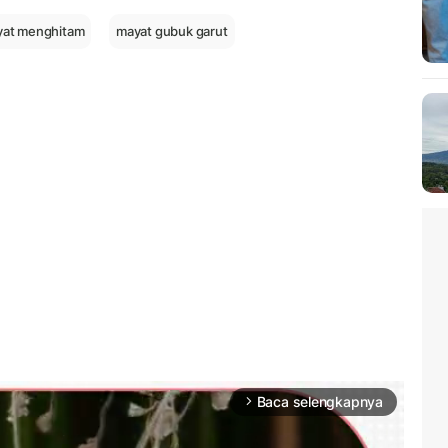
at menghitam
mayat gubuk garut
Baca selengkapnya
arrow_forward_ios