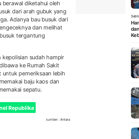
berawal diketahui oleh
suk dari arah gubuk yang
Sabt
rga. Adanya bau busuk dari
Han
mengeceknya dan melihat
dan
Keb
busuk tergantung
h kepolisian sudah hampir
 dibawa ke Rumah Sakit
 untuk pemeriksaan lebih
n memakai baju kaos dan
memakai sepatu.
nel Republika
sumber : Antara