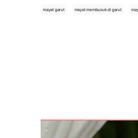
mayat garut
mayat membusuk di garut
may