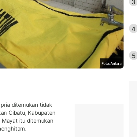
3
4
5
Foto: Antara
ria ditemukan tidak
tan Cibatu, Kabupaten
. Mayat itu ditemukan
menghitam.