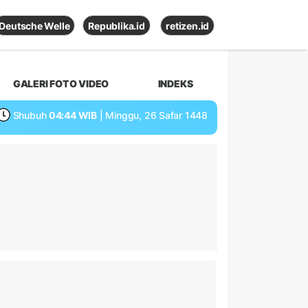
Deutsche Welle
Republika.id
retizen.id
GALERI FOTO VIDEO
INDEKS
Shubuh
04:44 WIB
| Minggu, 26 Safar 1448