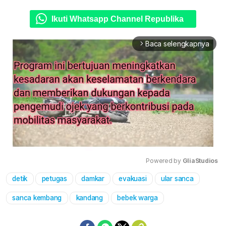
Ikuti Whatsapp Channel Republika
Baca selengkapnya
arrow_forward_ios
Powered by 
GliaStudios
detik
petugas
damkar
evakuasi
ular sanca
Mute
sanca kembang
kandang
bebek warga