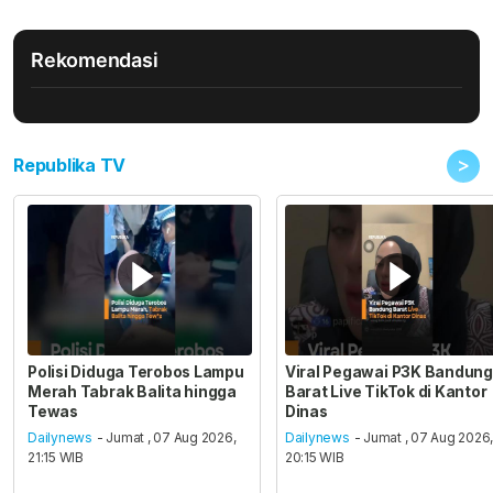
Rekomendasi
>
Republika TV
Polisi Diduga Terobos Lampu
Viral Pegawai P3K Bandung
Merah Tabrak Balita hingga
Barat Live TikTok di Kantor
Tewas
Dinas
Dailynews
- Jumat , 07 Aug 2026,
Dailynews
- Jumat , 07 Aug 2026
21:15 WIB
20:15 WIB