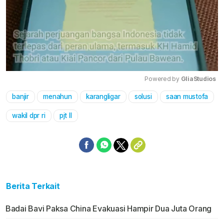
Powered by 
GliaStudios
banjir
menahun
karangligar
solusi
saan mustofa
Mute
wakil dpr ri
pjt II
Berita Terkait
Badai Bavi Paksa China Evakuasi Hampir Dua Juta Orang