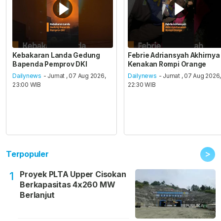
Kebakaran Landa Gedung
Febrie Adriansyah Akhirnya
Bapenda Pemprov DKI
Kenakan Rompi Orange
Dailynews
- Jumat , 07 Aug 2026,
Dailynews
- Jumat , 07 Aug 2026
23:00 WIB
22:30 WIB
>
Terpopuler
Proyek PLTA Upper Cisokan
1
Berkapasitas 4x260 MW
Berlanjut