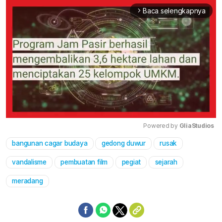
Baca selengkapnya
arrow_forward_ios
Powered by 
GliaStudios
bangunan cagar budaya
gedong duwur
rusak
Mute
vandalisme
pembuatan film
pegiat
sejarah
meradang