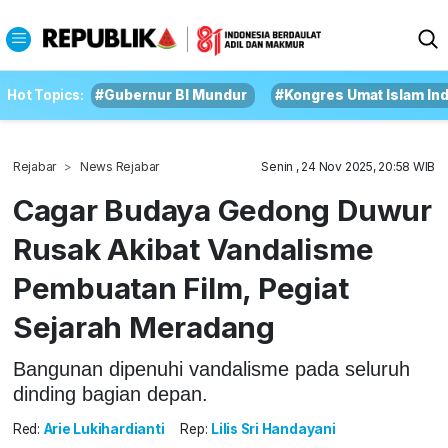
Hot Topics:
#Gubernur BI Mundur
#Kongres Umat Islam In
Rejabar
News Rejabar
Senin , 24 Nov 2025, 20:58 WIB
Cagar Budaya Gedong Duwur
Rusak Akibat Vandalisme
Pembuatan Film, Pegiat
Sejarah Meradang
Bangunan dipenuhi vandalisme pada seluruh
dinding bagian depan.
Red:
Arie Lukihardianti
Rep:
Lilis Sri Handayani