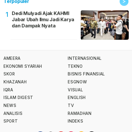
>
Terpopuler
Dedi Mulyadi Ajak KAHMI
1
Jabar Ubah Ilmu Jadi Karya
dan Dampak Nyata
AMEERA
INTERNASIONAL
EKONOMI SYARIAH
TEKNO
SKOR
BISNIS FINANSIAL
KHAZANAH
ESGNOW
IQRA
VISUAL
ISLAM DIGEST
ENGLISH
NEWS
TV
ANALISIS
RAMADHAN
SPORT
INDEKS