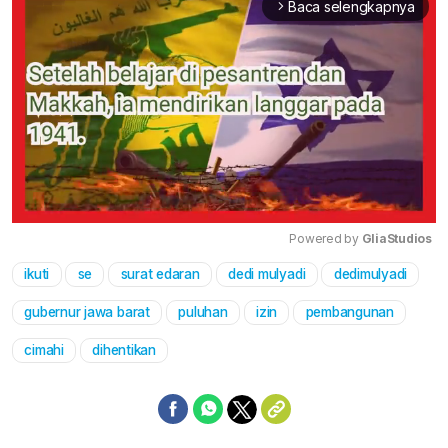
Baca selengkapnya
arrow_forward_ios
Powered by 
GliaStudios
ikuti
se
surat edaran
dedi mulyadi
dedimulyadi
Mute
gubernur jawa barat
puluhan
izin
pembangunan
cimahi
dihentikan