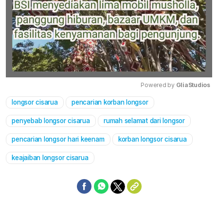
Powered by 
GliaStudios
longsor cisarua
pencarian korban longsor
Mute
penyebab longsor cisarua
rumah selamat dari longsor
pencarian longsor hari keenam
korban longsor cisarua
keajaiban longsor cisarua