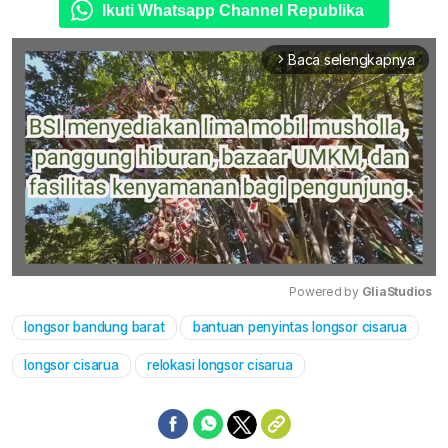
Ikuti Whatsapp Channel Republika
Baca selengkapnya
arrow_forward_ios
Powered by 
GliaStudios
longsor bandung barat
bantuan penyintas longsor cisarua
Mute
longsor cisarua
relokasi longsor cisarua