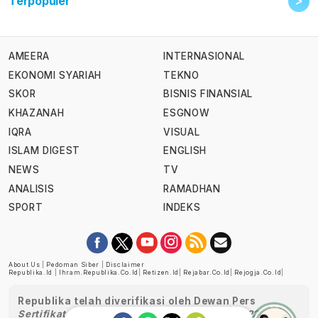
>
Terpopuler
AMEERA
INTERNASIONAL
EKONOMI SYARIAH
TEKNO
SKOR
BISNIS FINANSIAL
KHAZANAH
ESGNOW
IQRA
VISUAL
ISLAM DIGEST
ENGLISH
NEWS
TV
ANALISIS
RAMADHAN
SPORT
INDEKS
About Us
|
Pedoman Siber
|
Disclaimer
Republika.id
|
Ihram.republika.co.id
|
Retizen.id
|
Rejabar.co.id
|
Rejogja.co.id
|
Republika telah diverifikasi oleh Dewan Pers
Sertifikat Nomor 1058/DP-Verifikasi/K/XII/2022