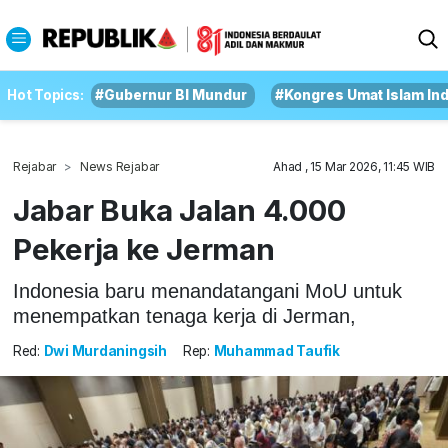
Hot Topics:
#Gubernur BI Mundur
#Kongres Umat Islam In
Rejabar
News Rejabar
Ahad , 15 Mar 2026, 11:45 WIB
Jabar Buka Jalan 4.000
Pekerja ke Jerman
Indonesia baru menandatangani MoU untuk
menempatkan tenaga kerja di Jerman,
Red:
Dwi Murdaningsih
Rep:
Muhammad Taufik