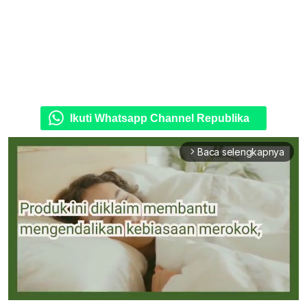
Ikuti Whatsapp Channel Republika
Baca selengkapnya
arrow_forward_ios