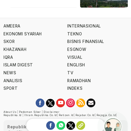
AMEERA
INTERNASIONAL
EKONOMI SYARIAH
TEKNO
SKOR
BISNIS FINANSIAL
KHAZANAH
ESGNOW
IQRA
VISUAL
ISLAM DIGEST
ENGLISH
NEWS
TV
ANALISIS
RAMADHAN
SPORT
INDEKS
About Us
|
Pedoman Siber
|
Disclaimer
Republika.id
|
Ihram.republika.co.id
|
Retizen.id
|
Rejabar.co.id
|
Rejogja.co.id
|
Republika telah diverifikasi oleh Dewan Pers