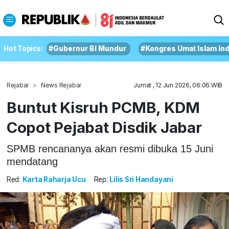
Hot Topics:
#Gubernur BI Mundur
#Kongres Umat Islam In
Rejabar
News Rejabar
Jumat , 12 Jun 2026, 06:06 WIB
Buntut Kisruh PCMB, KDM
Copot Pejabat Disdik Jabar
SPMB rencananya akan resmi dibuka 15 Juni
mendatang
Red:
Karta Raharja Ucu
Rep:
Lilis Sri Handayani