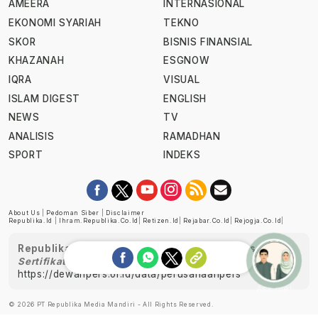
AMEERA
INTERNASIONAL
EKONOMI SYARIAH
TEKNO
SKOR
BISNIS FINANSIAL
KHAZANAH
ESGNOW
IQRA
VISUAL
ISLAM DIGEST
ENGLISH
NEWS
TV
ANALISIS
RAMADHAN
SPORT
INDEKS
About Us
|
Pedoman Siber
|
Disclaimer
Republika.id
|
Ihram.republika.co.id
|
Retizen.id
|
Rejabar.co.id
|
Rejogja.co.id
|
Republika telah diverifikasi oleh Dewan Pers
Sertifikat Nomor 1058/DP-Verifikasi/K/XII/2022
https://dewanpers.or.id/data/perusahaanpers
Ask me!
© 2026 PT Republika Media Mandiri - All Rights Reserved.