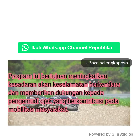
Ikuti Whatsapp Channel Republika
Baca selengkapnya
arrow_forward_ios
Powered by 
GliaStudios