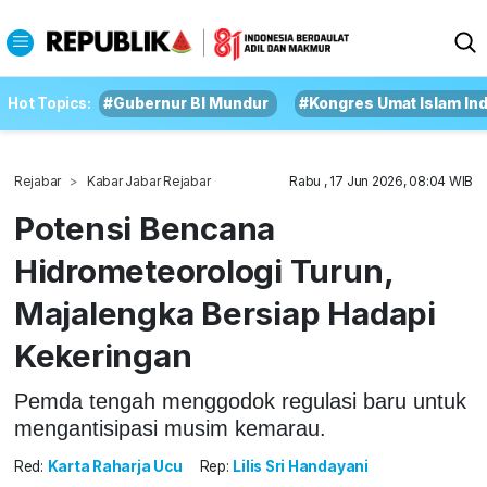
Hot Topics:
#Gubernur BI Mundur
#Kongres Umat Islam In
Rejabar
Kabar Jabar Rejabar
Rabu , 17 Jun 2026, 08:04 WIB
Potensi Bencana
Hidrometeorologi Turun,
Majalengka Bersiap Hadapi
Kekeringan
Pemda tengah menggodok regulasi baru untuk
mengantisipasi musim kemarau.
Red:
Karta Raharja Ucu
Rep:
Lilis Sri Handayani