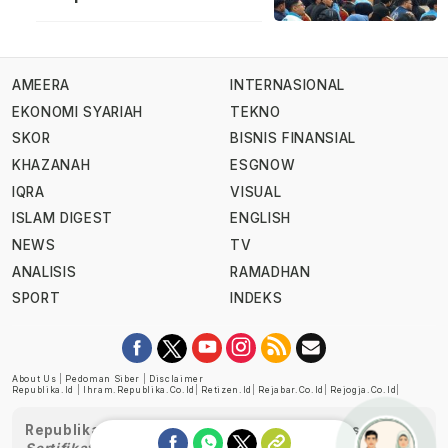
AMEERA
INTERNASIONAL
EKONOMI SYARIAH
TEKNO
SKOR
BISNIS FINANSIAL
KHAZANAH
ESGNOW
IQRA
VISUAL
ISLAM DIGEST
ENGLISH
NEWS
TV
ANALISIS
RAMADHAN
SPORT
INDEKS
About Us
|
Pedoman Siber
|
Disclaimer
Republika.id
|
Ihram.republika.co.id
|
Retizen.id
|
Rejabar.co.id
|
Rejogja.co.id
|
Republika telah diverifikasi oleh Dewan Pers
Sertifikat Nomor 1058/DP-Verifikasi/K/XII/2022