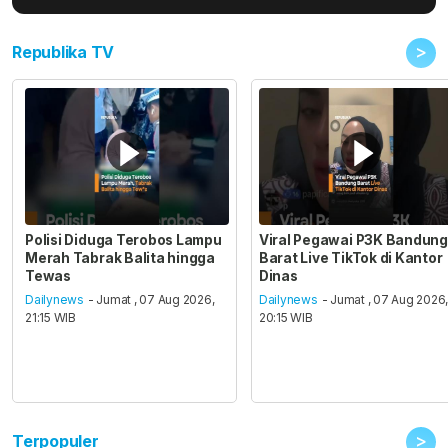
>
Republika TV
Polisi Diduga Terobos Lampu
Viral Pegawai P3K Bandung
Merah Tabrak Balita hingga
Barat Live TikTok di Kantor
Tewas
Dinas
Dailynews
- Jumat , 07 Aug 2026,
Dailynews
- Jumat , 07 Aug 2026
21:15 WIB
20:15 WIB
>
Terpopuler