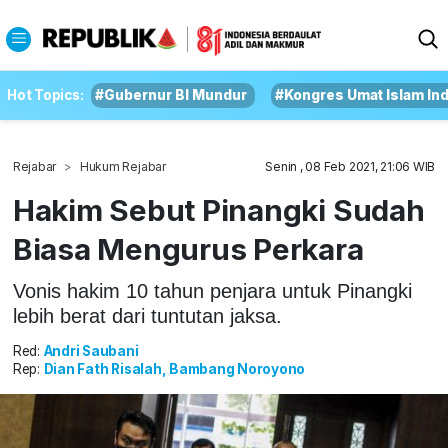
Hot Topics:
#Gubernur BI Mundur
#Kongres Umat Islam In
Rejabar
Hukum Rejabar
Senin , 08 Feb 2021, 21:06 WIB
Hakim Sebut Pinangki Sudah
Biasa Mengurus Perkara
Vonis hakim 10 tahun penjara untuk Pinangki
lebih berat dari tuntutan jaksa.
Red:
Andri Saubani
Rep:
Dian Fath Risalah, Bambang Noroyono