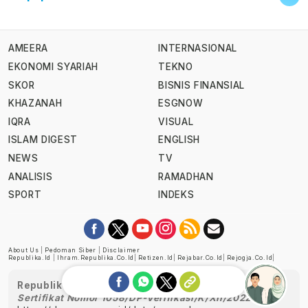
AMEERA
INTERNASIONAL
EKONOMI SYARIAH
TEKNO
SKOR
BISNIS FINANSIAL
KHAZANAH
ESGNOW
IQRA
VISUAL
ISLAM DIGEST
ENGLISH
NEWS
TV
ANALISIS
RAMADHAN
SPORT
INDEKS
About Us
|
Pedoman Siber
|
Disclaimer
Republika.id
|
Ihram.republika.co.id
|
Retizen.id
|
Rejabar.co.id
|
Rejogja.co.id
|
Republika telah diverifikasi oleh Dewan Pers
Sertifikat Nomor 1058/DP-Verifikasi/K/XII/2022