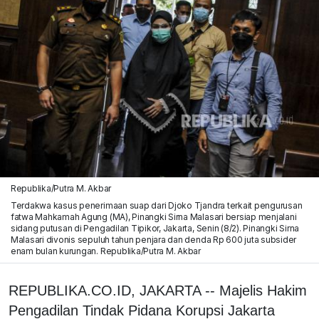
Republika/Putra M. Akbar
Terdakwa kasus penerimaan suap dari Djoko Tjandra terkait pengurusan
fatwa Mahkamah Agung (MA), Pinangki Sirna Malasari bersiap menjalani
sidang putusan di Pengadilan Tipikor, Jakarta, Senin (8/2). Pinangki Sirna
Malasari divonis sepuluh tahun penjara dan denda Rp 600 juta subsider
enam bulan kurungan. Republika/Putra M. Akbar
REPUBLIKA.CO.ID, JAKARTA -- Majelis Hakim
Pengadilan Tindak Pidana Korupsi Jakarta