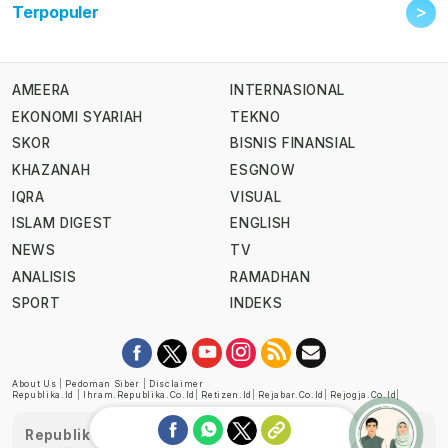
>
Terpopuler
AMEERA
INTERNASIONAL
EKONOMI SYARIAH
TEKNO
SKOR
BISNIS FINANSIAL
KHAZANAH
ESGNOW
IQRA
VISUAL
ISLAM DIGEST
ENGLISH
NEWS
TV
ANALISIS
RAMADHAN
SPORT
INDEKS
About Us
|
Pedoman Siber
|
Disclaimer
Republika.id
|
Ihram.republika.co.id
|
Retizen.id
|
Rejabar.co.id
|
Rejogja.co.id
|
Republika telah diverifikasi oleh Dewan Pers