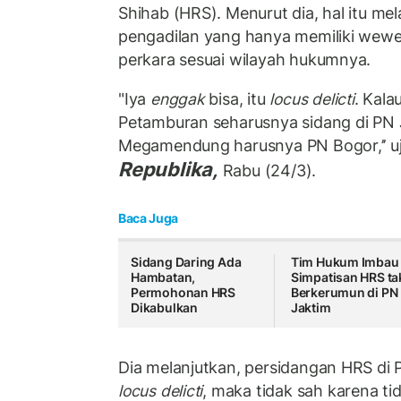
Shihab (HRS). Menurut dia, hal itu me
pengadilan yang hanya memiliki wewe
perkara sesuai wilayah hukumnya.
"Iya
enggak
bisa, itu
locus delicti
. Kala
Petamburan seharusnya sidang di PN J
Megamendung harusnya PN Bogor,’’ uj
Republika,
Rabu (24/3).
Baca Juga
Sidang Daring Ada
Tim Hukum Imbau
Hambatan,
Simpatisan HRS ta
Permohonan HRS
Berkerumun di PN
Dikabulkan
Jaktim
Dia melanjutkan, persidangan HRS di P
locus delicti
, maka tidak sah karena t