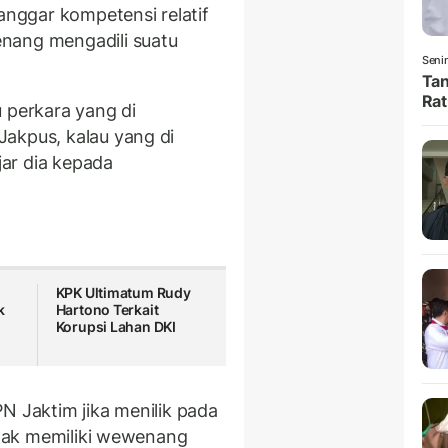
langgar kompetensi relatif
nang mengadili suatu
Senin
Tan
Rat
u perkara yang di
akpus, kalau yang di
ar dia kepada
KPK Ultimatum Rudy
k
Hartono Terkait
Korupsi Lahan DKI
N Jaktim jika menilik pada
idak memiliki wewenang