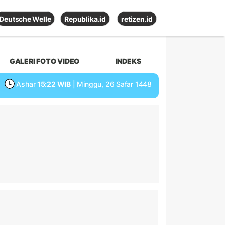
Deutsche Welle
Republika.id
retizen.id
GALERI FOTO VIDEO
INDEKS
Ashar
15:22 WIB
| Minggu, 26 Safar 1448