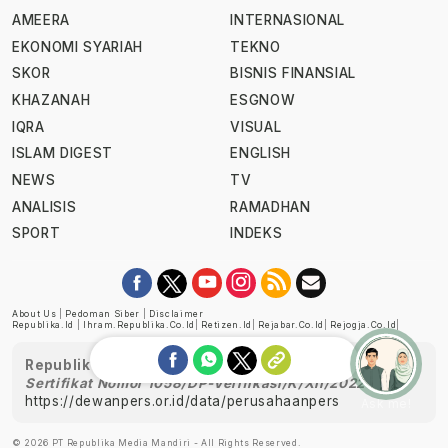
AMEERA
INTERNASIONAL
EKONOMI SYARIAH
TEKNO
SKOR
BISNIS FINANSIAL
KHAZANAH
ESGNOW
IQRA
VISUAL
ISLAM DIGEST
ENGLISH
NEWS
TV
ANALISIS
RAMADHAN
SPORT
INDEKS
About Us
|
Pedoman Siber
|
Disclaimer
Republika.id
|
Ihram.republika.co.id
|
Retizen.id
|
Rejabar.co.id
|
Rejogja.co.id
|
Republika telah diverifikasi oleh Dewan Pers
Sertifikat Nomor 1058/DP-Verifikasi/K/XII/2022
https://dewanpers.or.id/data/perusahaanpers
Ask me!
© 2026 PT Republika Media Mandiri - All Rights Reserved.