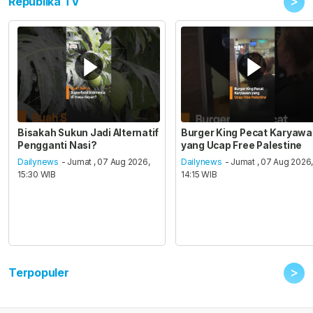
>
Republika TV
Bisakah Sukun Jadi Alternatif
Burger King Pecat Karyaw
Pengganti Nasi?
yang Ucap Free Palestine
Dailynews
- Jumat , 07 Aug 2026,
Dailynews
- Jumat , 07 Aug 2026
15:30 WIB
14:15 WIB
>
Terpopuler