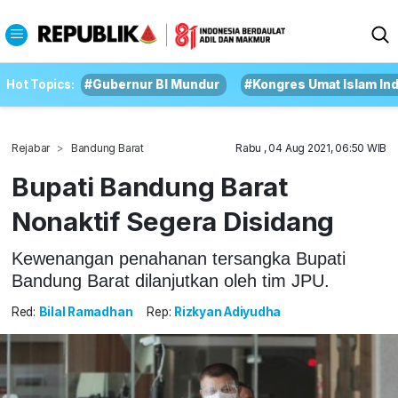
Hot Topics:
#Gubernur BI Mundur
#Kongres Umat Islam In
Rejabar
Bandung Barat
Rabu , 04 Aug 2021, 06:50 WIB
Bupati Bandung Barat
Nonaktif Segera Disidang
Kewenangan penahanan tersangka Bupati
Bandung Barat dilanjutkan oleh tim JPU.
Red:
Bilal Ramadhan
Rep:
Rizkyan Adiyudha