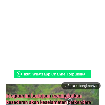
Ikuti Whatsapp Channel Republika
Baca selengkapnya
arrow_forward_ios