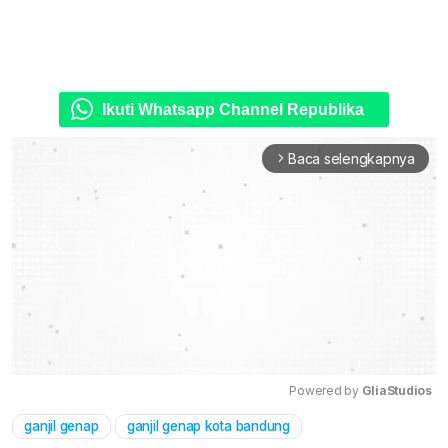
Ikuti Whatsapp Channel Republika
Baca selengkapnya
arrow_forward_ios
Powered by 
GliaStudios
ganjil genap
ganjil genap kota bandung
Mute