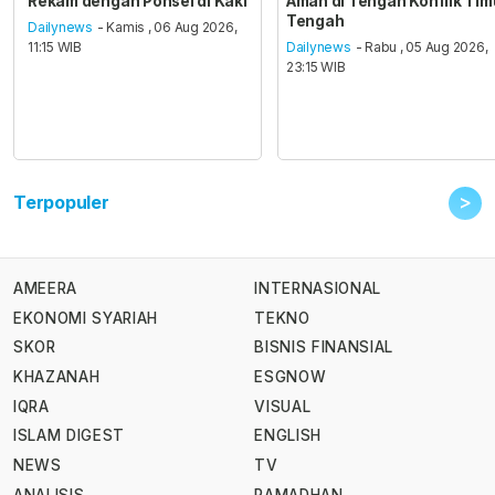
Rekam dengan Ponsel di Kaki
Aman di Tengah Konflik Tim
Tengah
Dailynews
- Kamis , 06 Aug 2026,
11:15 WIB
Dailynews
- Rabu , 05 Aug 2026,
23:15 WIB
>
Terpopuler
AMEERA
INTERNASIONAL
EKONOMI SYARIAH
TEKNO
SKOR
BISNIS FINANSIAL
KHAZANAH
ESGNOW
IQRA
VISUAL
ISLAM DIGEST
ENGLISH
NEWS
TV
ANALISIS
RAMADHAN