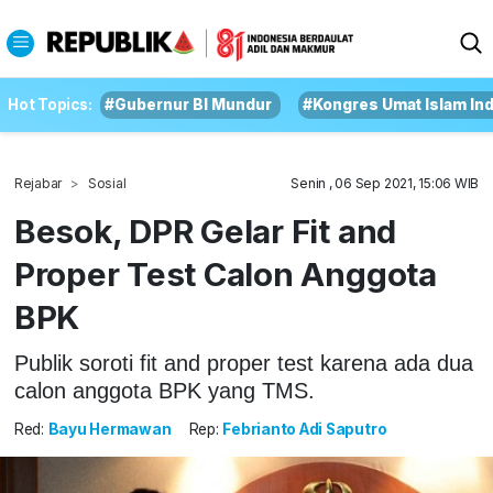
Hot Topics:
#Gubernur BI Mundur
#Kongres Umat Islam In
Rejabar
Sosial
Senin , 06 Sep 2021, 15:06 WIB
Besok, DPR Gelar Fit and
Proper Test Calon Anggota
BPK
Publik soroti fit and proper test karena ada dua
calon anggota BPK yang TMS.
Red:
Bayu Hermawan
Rep:
Febrianto Adi Saputro