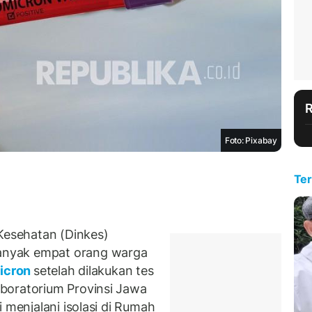
Foto: Pixabay
Ter
esehatan (Dinkes)
anyak empat orang warga
icron
setelah dilakukan tes
boratorium Provinsi Jawa
 menjalani isolasi di Rumah