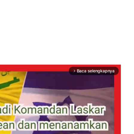
Baca selengkapnya
arrow_forward_ios