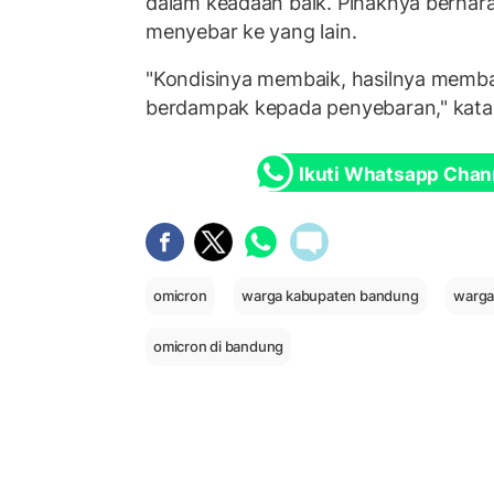
dalam keadaan baik. Pihaknya berhara
menyebar ke yang lain.
"Kondisinya membaik, hasilnya memb
berdampak kepada penyebaran," kata
Ikuti Whatsapp Chan
omicron
warga kabupaten bandung
warga
omicron di bandung