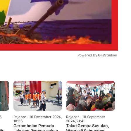
Powered by 
GliaStudios
Mute
5,
Rejabar
- 16 December 2024,
Rejabar
- 18 September
18:36
2024, 21:41
Gerombolan Pemuda
Takut Gempa Susulan,
ir
Lakukan Pengerusakan
Warga di Kabupaten