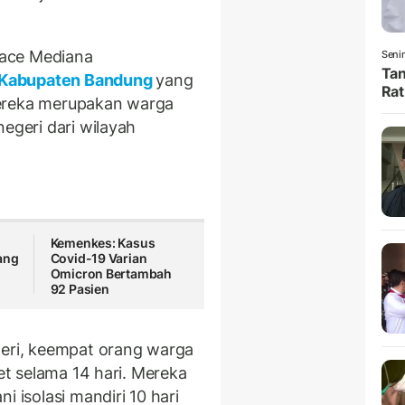
race Mediana
Senin
Tan
Kabupaten Bandung
yang
Rat
Mereka merupakan warga
negeri dari wilayah
t
Kemenkes: Kasus
ang
Covid-19 Varian
Omicron Bertambah
92 Pasien
geri, keempat orang warga
let selama 14 hari. Mereka
i isolasi mandiri 10 hari