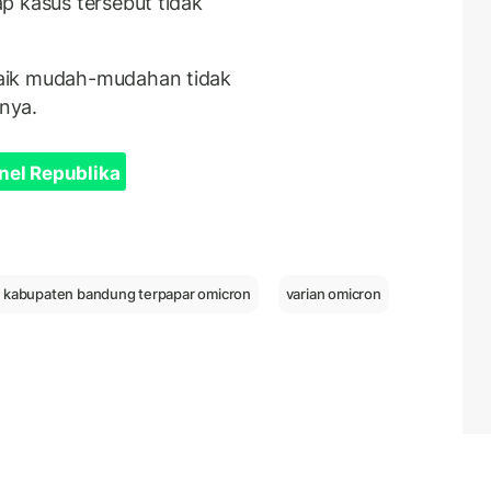
p kasus tersebut tidak
aik mudah-mudahan tidak
nya.
nel Republika
 kabupaten bandung terpapar omicron
varian omicron