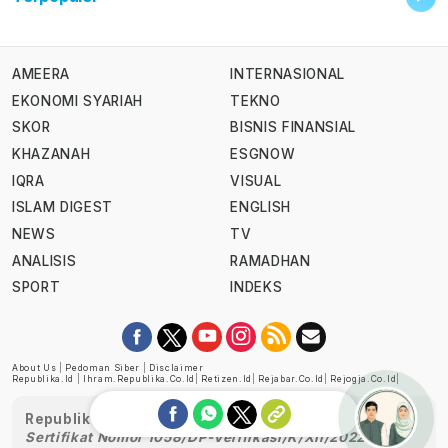
AMEERA
INTERNASIONAL
EKONOMI SYARIAH
TEKNO
SKOR
BISNIS FINANSIAL
KHAZANAH
ESGNOW
IQRA
VISUAL
ISLAM DIGEST
ENGLISH
NEWS
TV
ANALISIS
RAMADHAN
SPORT
INDEKS
About Us
|
Pedoman Siber
|
Disclaimer
Republika.id
|
Ihram.republika.co.id
|
Retizen.id
|
Rejabar.co.id
|
Rejogja.co.id
|
Republika telah diverifikasi oleh Dewan Pers
Sertifikat Nomor 1058/DP-Verifikasi/K/XII/2022