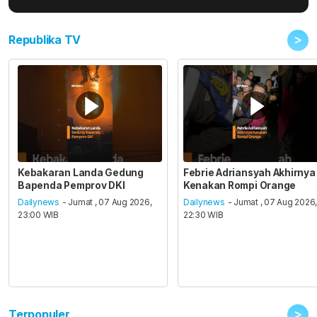
>
Republika TV
Kebakaran Landa Gedung
Febrie Adriansyah Akhirnya
Bapenda Pemprov DKI
Kenakan Rompi Orange
Dailynews
- Jumat , 07 Aug 2026,
Dailynews
- Jumat , 07 Aug 2026
23:00 WIB
22:30 WIB
>
Terpopuler