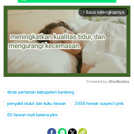
Baca selengkapnya
arrow_forward_ios
Powered by 
GliaStudios
dinas pertanian kabupaten bandung
Mute
penyakit mulut dan kuku hewan
2.658 hewan suspect pmk
60 hewan mati karena pkm