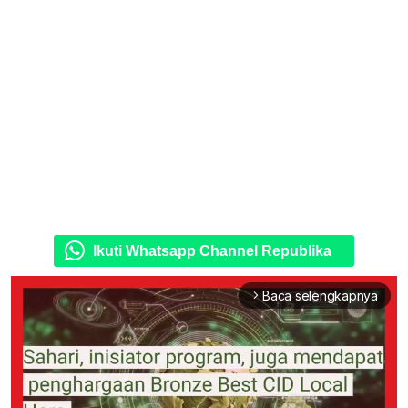
Ikuti Whatsapp Channel Republika
Baca selengkapnya
arrow_forward_ios