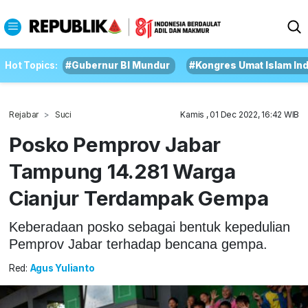
Hot Topics:
#Gubernur BI Mundur
#Kongres Umat Islam In
Rejabar
Suci
Kamis , 01 Dec 2022, 16:42 WIB
Posko Pemprov Jabar
Tampung 14.281 Warga
Cianjur Terdampak Gempa
Keberadaan posko sebagai bentuk kepedulian
Pemprov Jabar terhadap bencana gempa.
Red:
Agus Yulianto