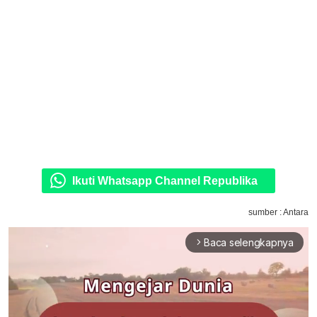
Ikuti Whatsapp Channel Republika
sumber : Antara
Baca selengkapnya
arrow_forward_ios