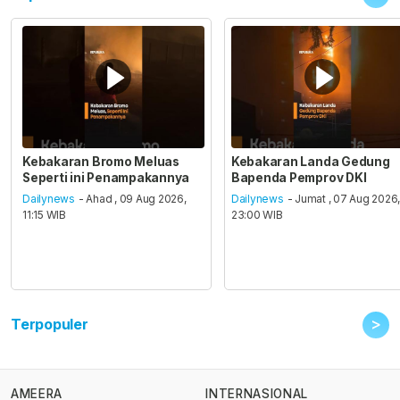
Kebakaran Bromo Meluas
Kebakaran Landa Gedung
Seperti ini Penampakannya
Bapenda Pemprov DKI
Dailynews
- Ahad , 09 Aug 2026,
Dailynews
- Jumat , 07 Aug 2026
11:15 WIB
23:00 WIB
>
Terpopuler
AMEERA
INTERNASIONAL