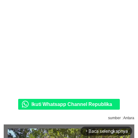
Ikuti Whatsapp Channel Republika
sumber : Antara
Baca selengkapnya
arrow_forward_ios