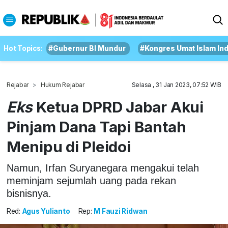
Hot Topics:
#Gubernur BI Mundur
#Kongres Umat Islam In
Rejabar
Hukum Rejabar
Selasa , 31 Jan 2023, 07:52 WIB
Eks
Ketua DPRD Jabar Akui
Pinjam Dana Tapi Bantah
Menipu di Pleidoi
Namun, Irfan Suryanegara mengakui telah
meminjam sejumlah uang pada rekan
bisnisnya.
Red:
Agus Yulianto
Rep:
M Fauzi Ridwan