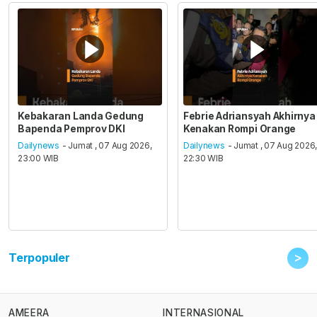
Kebakaran Landa Gedung
Febrie Adriansyah Akhirnya
Bapenda Pemprov DKI
Kenakan Rompi Orange
Dailynews
- Jumat , 07 Aug 2026,
Dailynews
- Jumat , 07 Aug 2026
23:00 WIB
22:30 WIB
>
Terpopuler
AMEERA
INTERNASIONAL