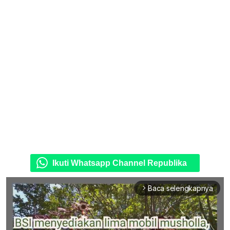
Ikuti Whatsapp Channel Republika
Baca selengkapnya
arrow_forward_ios