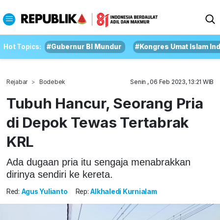
Hot Topics:
#Gubernur BI Mundur
#Kongres Umat Islam In
Rejabar
Bodebek
Senin , 06 Feb 2023, 13:21 WIB
Tubuh Hancur, Seorang Pria
di Depok Tewas Tertabrak
KRL
Ada dugaan pria itu sengaja menabrakkan
dirinya sendiri ke kereta.
Red:
Agus Yulianto
Rep:
Alkhaledi Kurnialam