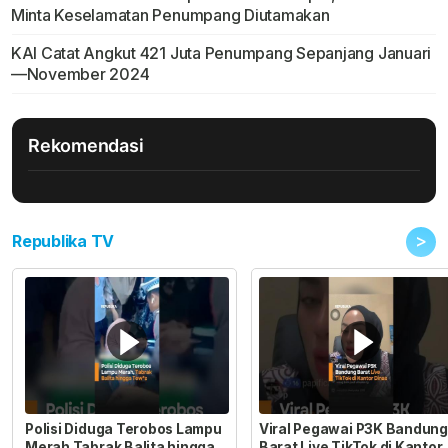
Minta Keselamatan Penumpang Diutamakan
KAI Catat Angkut 421 Juta Penumpang Sepanjang Januari
—November 2024
Rekomendasi
>
Republika TV
Polisi Diduga Terobos Lampu
Viral Pegawai P3K Bandung
Merah Tabrak Balita hingga
Barat Live TikTok di Kantor