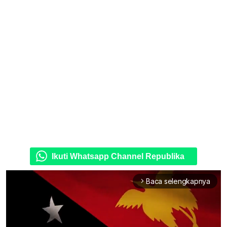
Ikuti Whatsapp Channel Republika
Baca selengkapnya
arrow_forward_ios