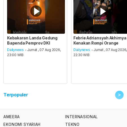
Kebakaran Landa Gedung
Febrie Adriansyah Akhirnya
Bapenda Pemprov DKI
Kenakan Rompi Orange
Dailynews
- Jumat , 07 Aug 2026,
Dailynews
- Jumat , 07 Aug 2026
23:00 WIB
22:30 WIB
>
Terpopuler
AMEERA
INTERNASIONAL
EKONOMI SYARIAH
TEKNO