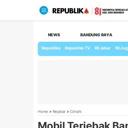
NEWS
BANDUNG RAYA
Republika
Republika TV
REJabar
REJog
>
>
Home
Rejabar
Cimahi
Mobil Terjebak Ba