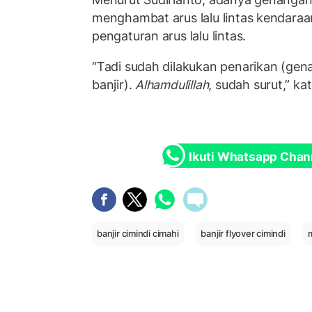
menghambat arus lalu lintas kendara
pengaturan arus lalu lintas.
“Tadi sudah dilakukan penarikan (gen
banjir).
Alhamdulillah
, sudah surut,” ka
Ikuti Whatsapp Chan
banjir cimindi cimahi
banjir flyover cimindi
m