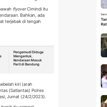
n bawah
flyover
Cimindi itu
kendaraan. Bahkan, ada
Senin
Tan
t terjebak di tengah
Rat
Pengemudi Diduga
e
Mengantuk,
Kendaraan Masuk
Parit di Bandung
sebelah kiri (arah
tas (Satlantas) Polres
asi, Jumat (24/2/2023).
banjir itu sempat