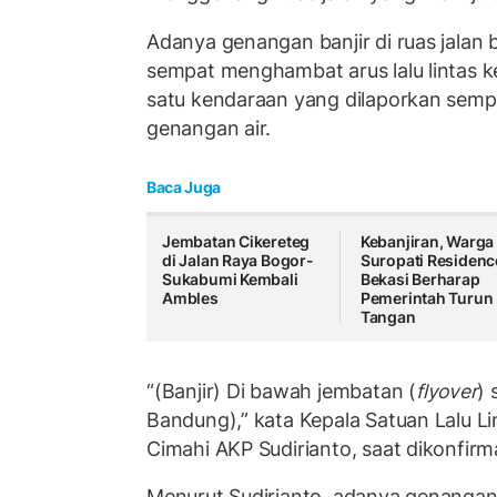
Adanya genangan banjir di ruas jala
sempat menghambat arus lalu lintas 
satu kendaraan yang dilaporkan sempa
genangan air.
Baca Juga
Jembatan Cikereteg
Kebanjiran, Warga
di Jalan Raya Bogor-
Suropati Residenc
Sukabumi Kembali
Bekasi Berharap
Ambles
Pemerintah Turun
Tangan
“(Banjir) Di bawah jembatan (
flyover
) 
Bandung),” kata Kepala Satuan Lalu Lin
Cimahi AKP Sudirianto, saat dikonfirm
Menurut Sudirianto, adanya genangan 