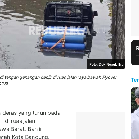
Foto: Dok Republika
 tengah genangan banjir di ruas jalan raya bawah Flyover
Ter
023).
deras yang turun pada
 di ruas jalan
awa Barat. Banjir
arah Kota Bandung.