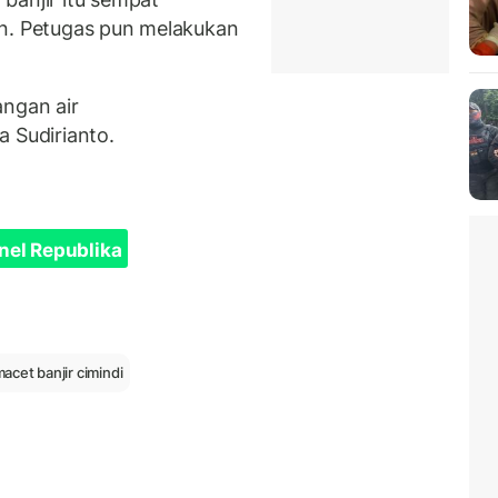
an. Petugas pun melakukan
angan air
ta Sudirianto.
nel Republika
acet banjir cimindi