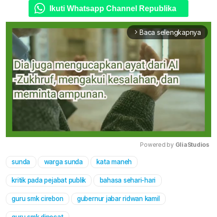
Ikuti Whatsapp Channel Republika
Baca selengkapnya
arrow_forward_ios
Powered by 
GliaStudios
sunda
warga sunda
kata maneh
Mute
kritik pada pejabat publik
bahasa sehari-hari
guru smk cirebon
gubernur jabar ridwan kamil