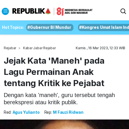
Hot Topics:
#Gubernur BI Mundur
#Kongres Umat Islam In
Rejabar
Kabar Jabar Rejabar
Kamis , 16 Mar 2023, 12:33 WIB
Jejak Kata 'Maneh' pada
Lagu Permainan Anak
tentang Kritik ke Pejabat
Dengan kata 'maneh', guru tersebut tengah
berekspresi atau kritik publik.
Red:
Agus Yulianto
Rep:
M Fauzi Ridwan