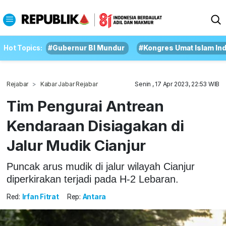
Hot Topics:
#Gubernur BI Mundur
#Kongres Umat Islam In
Rejabar
Kabar Jabar Rejabar
Senin , 17 Apr 2023, 22:53 WIB
Tim Pengurai Antrean
Kendaraan Disiagakan di
Jalur Mudik Cianjur
Puncak arus mudik di jalur wilayah Cianjur
diperkirakan terjadi pada H-2 Lebaran.
Red:
Irfan Fitrat
Rep:
Antara