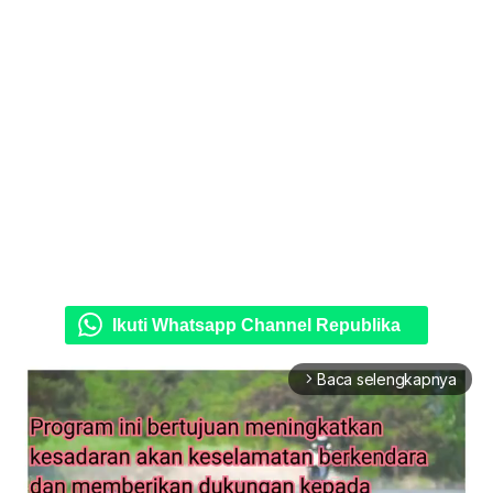
Ikuti Whatsapp Channel Republika
Baca selengkapnya
arrow_forward_ios