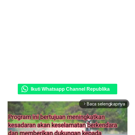
Ikuti Whatsapp Channel Republika
Baca selengkapnya
arrow_forward_ios