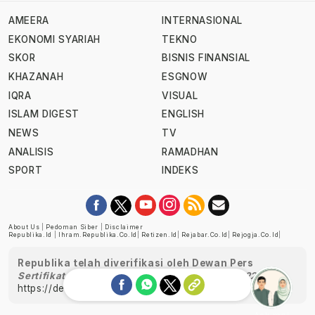
AMEERA
INTERNASIONAL
EKONOMI SYARIAH
TEKNO
SKOR
BISNIS FINANSIAL
KHAZANAH
ESGNOW
IQRA
VISUAL
ISLAM DIGEST
ENGLISH
NEWS
TV
ANALISIS
RAMADHAN
SPORT
INDEKS
About Us
|
Pedoman Siber
|
Disclaimer
Republika.id
|
Ihram.republika.co.id
|
Retizen.id
|
Rejabar.co.id
|
Rejogja.co.id
|
Republika telah diverifikasi oleh Dewan Pers
Sertifikat Nomor 1058/DP-Verifikasi/K/XII/2022
https://dewanpers.or.id/data/perusahaanpers