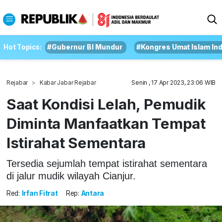
Hot Topics:
#Gubernur BI Mundur
#Kongres Umat Islam In
Rejabar
Kabar Jabar Rejabar
Senin , 17 Apr 2023, 23:06 WIB
Saat Kondisi Lelah, Pemudik
Diminta Manfaatkan Tempat
Istirahat Sementara
Tersedia sejumlah tempat istirahat sementara
di jalur mudik wilayah Cianjur.
Red:
Irfan Fitrat
Rep:
Antara