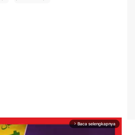
Baca selengkapnya
arrow_forward_ios