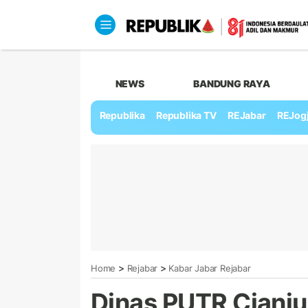
NEWS
BANDUNG RAYA
Republika
Republika TV
REJabar
REJog
>
>
Home
Rejabar
Kabar Jabar Rejabar
Dinas PUTR Cianju