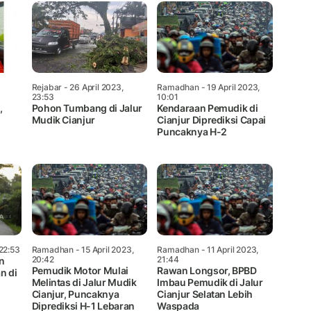
Rejabar
- 26 April 2023,
Ramadhan
- 19 April 2023,
23:53
10:01
,
Pohon Tumbang di Jalur
Kendaraan Pemudik di
Mudik Cianjur
Cianjur Diprediksi Capai
Puncaknya H-2
 22:53
Ramadhan
- 15 April 2023,
Ramadhan
- 11 April 2023,
20:42
21:44
n
Pemudik Motor Mulai
Rawan Longsor, BPBD
n di
Melintas di Jalur Mudik
Imbau Pemudik di Jalur
Cianjur, Puncaknya
Cianjur Selatan Lebih
Diprediksi H-1 Lebaran
Waspada