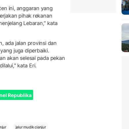
ten ini, anggaran yang
kerjakan pihak rekanan
menjelang Lebaran,” kata
, ada jalan provinsi dan
yang juga diperbaiki.
kan akan selesai pada pekan
ilalui,” kata Eri.
nel Republika
njur
jalur mudik cianjur