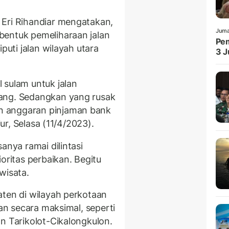
 Eri Rihandiar mengatakan,
Juma
bentuk pemeliharaan jalan
Pem
puti jalan wilayah utara
3 J
 sulam untuk jalan
ang. Sedangkan yang rusak
n anggaran pinjaman bank
jur, Selasa (11/4/2023).
anya ramai dilintasi
oritas perbaikan. Begitu
wisata.
aten di wilayah perkotaan
kan secara maksimal, seperti
n Tarikolot-Cikalongkulon.