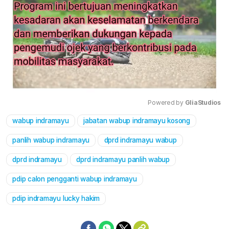
Powered by 
GliaStudios
wabup indramayu
jabatan wabup indramayu kosong
Mute
panlih wabup indramayu
dprd indramayu wabup
dprd indramayu
dprd indramayu panlih wabup
pdip calon pengganti wabup indramayu
pdip indramayu lucky hakim