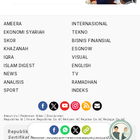
AMEERA
INTERNASIONAL
EKONOMI SYARIAH
TEKNO
SKOR
BISNIS FINANSIAL
KHAZANAH
ESGNOW
IQRA
VISUAL
ISLAM DIGEST
ENGLISH
NEWS
TV
ANALISIS
RAMADHAN
SPORT
INDEKS
About Us
|
Pedoman Siber
|
Disclaimer
Republika.id
|
Ihram.republika.co.id
|
Retizen.id
|
Rejabar.co.id
|
Rejogja.co.id
|
Republika telah diverifikasi oleh Dewan Pers
Sertifikat Nomor 1058/DP-Verifikasi/K/XII/2022