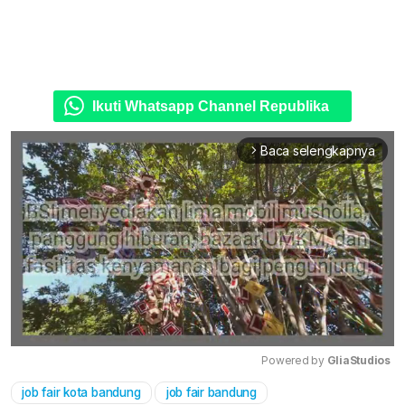
Ikuti Whatsapp Channel Republika
Baca selengkapnya
arrow_forward_ios
Powered by 
GliaStudios
job fair kota bandung
job fair bandung
Mute