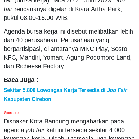
fair
(bursa kerja) pada 20-21 Juni 2023.
Job
fair
rencananya digelar di Kiara Artha Park,
pukul 08.00-16.00 WIB.
Agenda bursa kerja ini disebut melibatkan lebih
dari 40 perusahaan. Perusahaan yang
berpartisipasi, di antaranya MNC Play, Sosro,
KFC, Mandiri, Yomart, Agung Podomoro Land,
dan Richeese Factory.
Baca Juga :
Sekitar 5.800 Lowongan Kerja Tersedia di
Job Fair
Kabupaten Cirebon
Sponsored
Disnaker Kota Bandung mengabarkan pada
agenda
job fair
kali ini tersedia sekitar 4.000
lowongan kerja. Disebut tersedia juga lowongan