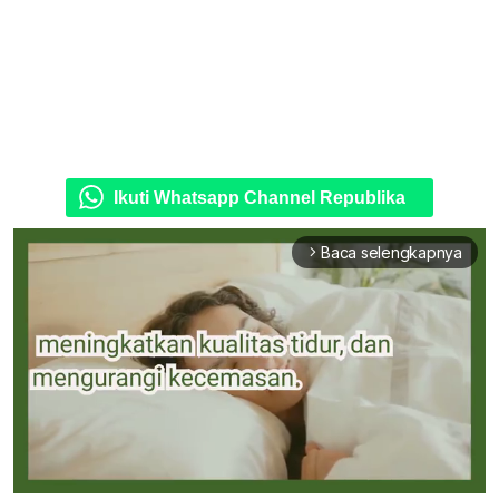
Ikuti Whatsapp Channel Republika
Baca selengkapnya
arrow_forward_ios