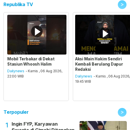
>
Republika TV
Mobil Terbakar di Dekat
Aksi Main Hakim Sendiri
Stasiun Whoosh Halim
Kembali Berulang Dapur
Redaksi
Dailynews
- Kamis , 06 Aug 2026,
22:00 WIB
Dailynews
- Kamis , 06 Aug 2026
19:45 WIB
>
Terpopuler
Ingin FYP, Karyawan
1
Swasta di Cimahi Ditangkap