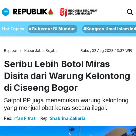
Hot Topics:
#Gubernur BI Mundur
#Kongres Umat Islam In
Rejabar
Kabar Jabar Rejabar
Rabu , 02 Aug 2023, 13:37 WIB
Seribu Lebih Botol Miras
Disita dari Warung Kelontong
di Ciseeng Bogor
Satpol PP juga menemukan warung kelontong
yang menjual obat keras secara ilegal.
Red:
Irfan Fitrat
Rep:
Shabrina Zakaria