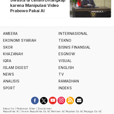
karena Manipulasi Video
Prabowo Pakai AI
AMEERA
INTERNASIONAL
EKONOMI SYARIAH
TEKNO
SKOR
BISNIS FINANSIAL
KHAZANAH
ESGNOW
IQRA
VISUAL
ISLAM DIGEST
ENGLISH
NEWS
TV
ANALISIS
RAMADHAN
SPORT
INDEKS
About Us
|
Pedoman Siber
|
Disclaimer
Republika.id
|
Ihram.republika.co.id
|
Retizen.id
|
Rejabar.co.id
|
Rejogja.co.id
|