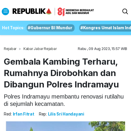
Hot Topics:
#Gubernur BI Mundur
#Kongres Umat Islam In
Rejabar
Kabar Jabar Rejabar
Rabu , 09 Aug 2023, 15:57 WIB
Gembala Kambing Terharu,
Rumahnya Dirobohkan dan
Dibangun Polres Indramayu
Polres Indramayu membantu renovasi rutilahu
di sejumlah kecamatan.
Red:
Irfan Fitrat
Rep:
Lilis Sri Handayani