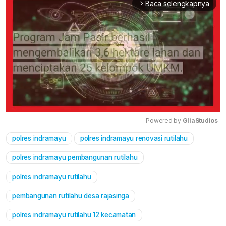
Baca selengkapnya
arrow_forward_ios
Powered by 
GliaStudios
polres indramayu
polres indramayu renovasi rutilahu
Mute
polres indramayu pembangunan rutilahu
polres indramayu rutilahu
pembangunan rutilahu desa rajasinga
polres indramayu rutilahu 12 kecamatan