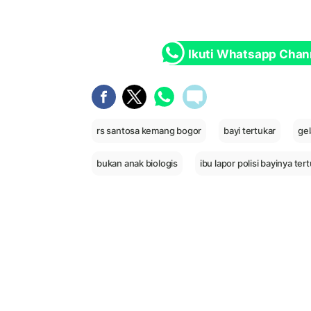
Ikuti Whatsapp Chan
rs santosa kemang bogor
bayi tertukar
gel
bukan anak biologis
ibu lapor polisi bayinya ter