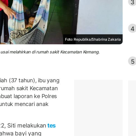
3
4
Foto: Republika/Shabrina Zakaria
ar usai melahirkan di rumah sakit Kecamatan Kemang.
5
ah (37 tahun), ibu yang
i rumah sakit Kecamatan
uat laporan ke Polres
 untuk mencari anak
2, Siti melakukan
tes
bahwa bayi yang