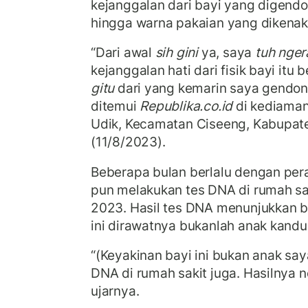
kejanggalan dari bayi yang digendon
hingga warna pakaian yang dikenaka
“Dari awal
sih gini
ya, saya
tuh nger
kejanggalan hati dari fisik bayi itu
gitu
dari yang kemarin saya gendong,
ditemui
Republika.co.id
di kediaman
Udik, Kecamatan Ciseeng, Kabupat
(11/8/2023).
Beberapa bulan berlalu dengan pera
pun melakukan tes DNA di rumah s
2023. Hasil tes DNA menunjukkan 
ini dirawatnya bukanlah anak kand
“(Keyakinan bayi ini bukan anak saya
DNA di rumah sakit juga. Hasilnya n
ujarnya.