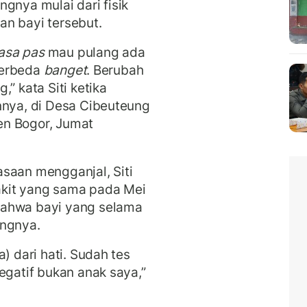
gnya mulai dari fisik
n bayi tersebut.
asa pas
mau pulang ada
 berbeda
banget
. Berubah
” kata Siti ketika
nya, di Desa Cibeuteung
en Bogor, Jumat
saan mengganjal, Siti
akit yang sama pada Mei
bahwa bayi yang selama
ungnya.
) dari hati. Sudah tes
egatif bukan anak saya,”