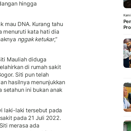
ndangan hingga
Kami
Pem
k mau DNA. Kurang tahu
Pro
a menuruti kata hati dia
anaknya
nggak ketukar
,”
iti Mauliah diduga
elahirkan di rumah sakit
or. Siti pun telah
dan hasilnya menunjukkan
 setahun ini bukan anak
i laki-laki tersebut pada
sakit pada 21 Juli 2022.
Siti merasa ada