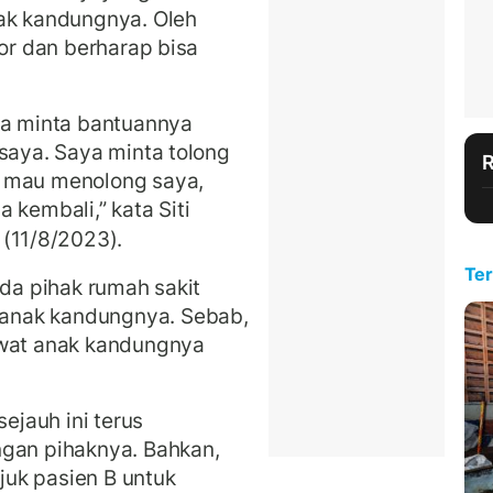
nak kandungnya. Oleh
gor dan berharap bisa
ya minta bantuannya
 saya. Saya minta tolong
g mau menolong saya,
 kembali,” kata Siti
 (11/8/2023).
Ter
ada pihak rumah sakit
anak kandungnya. Sebab,
awat anak kandungnya
sejauh ini terus
ngan pihaknya. Bahkan,
uk pasien B untuk