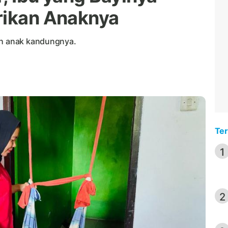
rikan Anaknya
ah anak kandungnya.
Ter
1
2