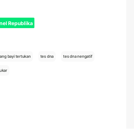
nel Republika
ang bayi tertukan
tes dna
tes dna nengatif
tukar