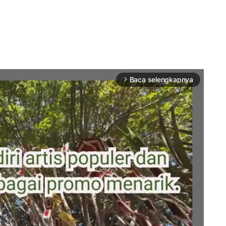
Baca selengkapnya
arrow_forward_ios